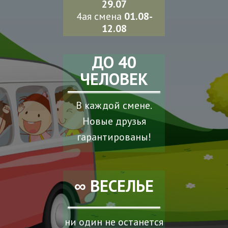
29.07
4ая смена
01.08-
12.08
ДО 40
ЧЕЛОВЕК
В каждой смене.
Новые друзья
гарантированы!
∞ ВЕСЕЛЬЕ
ни один не останется