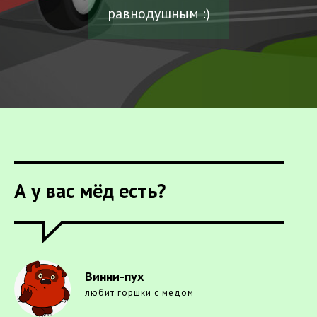
равнодушным :)
А у вас мёд есть?
Винни-пух
любит горшки с мёдом